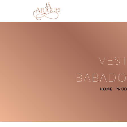
VES
BABADO
HOME
PROD