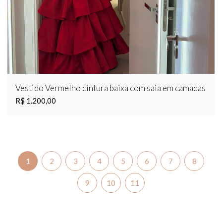
Vestido Vermelho cintura baixa com saia em camadas
R$ 1.200,00
1
2
3
4
5
6
7
8
9
10
11