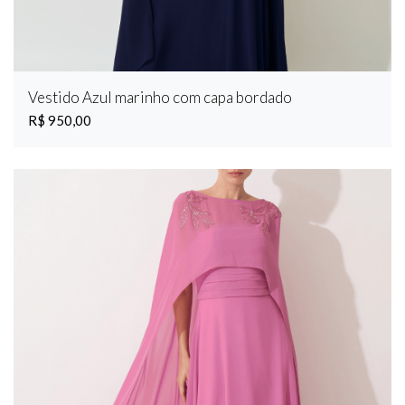
Peplum
Plissado
Plumas
Rodado
Vestido Azul marinho com capa bordado
Sereia
R$ 950,00
Tomara que caia