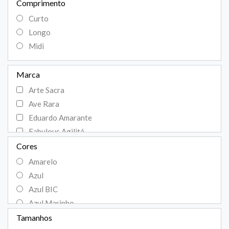
Comprimento
Curto
Longo
Midi
Marca
Arte Sacra
Ave Rara
Eduardo Amarante
Fabulous Agilitá
Fátima Scofield
Cores
Isabella Militão
Amarelo
Lança Perfume
Azul
Lia Rabello
Azul BIC
M Rodarte
Azul Marinho
Mabel Magalhães
Azul petróleo
Tamanhos
Maracujá