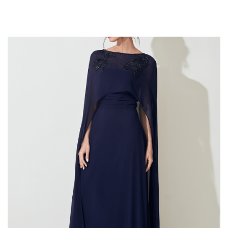
Roxo
Decotado
Terracota
Echarpe
Tifanny
Flor
Verde
Flores 3d
Verde água
Fluído
Verde Bandeira
Frente única
Verde Esmeralda
Jacquard
Verde lima
Kafta
Verde Menta
Laços
Verde Oliva
Liso
Verde tifanny
Mangas bufantes
Verde Turquesa
Metalizado
Vermelho
Ombro a ombro
Ombro só
Paetê
Pedraria